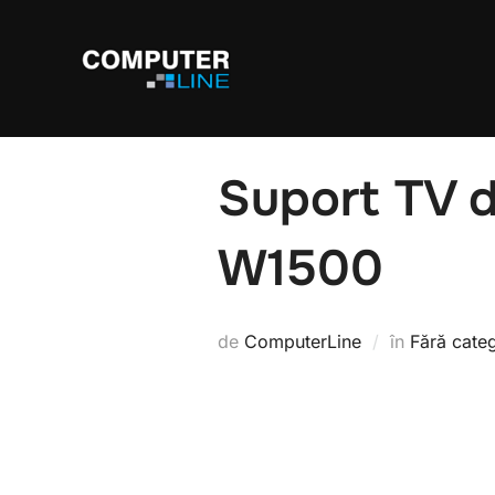
Suport TV 
W1500
de
ComputerLine
în
Fără cate