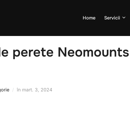
Home
Servicii
de perete Neomounts
gorie
în
mart. 3, 2024