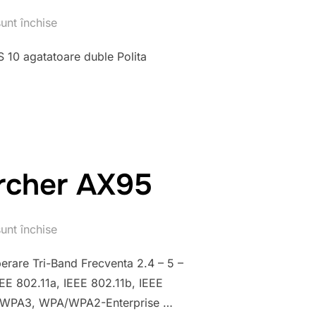
unt închise
 10 agatatoare duble Polita
Archer AX95
unt închise
erare Tri-Band Frecventa 2.4 – 5 –
EE 802.11a, IEEE 802.11b, IEEE
2, WPA3, WPA/WPA2-Enterprise …