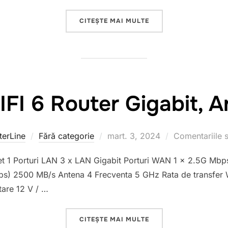
CITEȘTE MAI MULTE
„TP-LINK WIFI 6 ROUT
FI 6 Router Gigabit, 
erLine
Fără categorie
Publicat
mart. 3, 2024
Comentariile s
pe
et 1 Porturi LAN 3 x LAN Gigabit Porturi WAN 1 x 2.5G M
Mbps) 2500 MB/s Antena 4 Frecventa 5 GHz Rata de transfe
tare 12 V / …
CITEȘTE MAI MULTE
„TP-LINK WIFI 6 ROUT