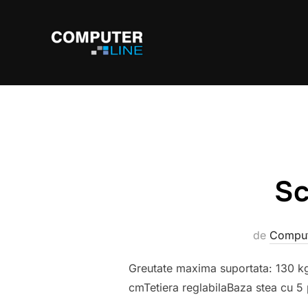
Sari
la
conținut
Sc
de
Comput
Greutate maxima suportata: 130 k
cmTetiera reglabilaBaza stea cu 5 