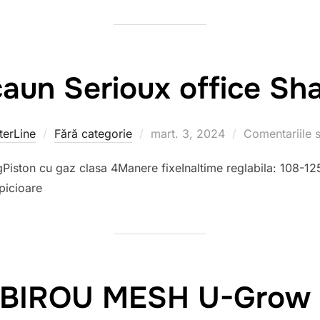
aun Serioux office Sh
erLine
Fără categorie
Publicat
mart. 3, 2024
Comentariile s
pe
gPiston cu gaz clasa 4Manere fixeInaltime reglabila: 108-
picioare
BIROU MESH U-Grow