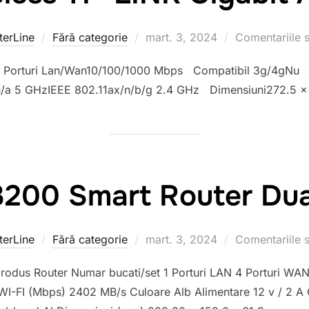
erLine
Fără categorie
Publicat
mart. 3, 2024
Comentariile s
pe
 Porturi Lan/Wan10/100/1000 Mbps Compatibil 3g/4gNu 
/n/a 5 GHzIEEE 802.11ax/n/b/g 2.4 GHz Dimensiuni272.5 ×
200 Smart Router Du
erLine
Fără categorie
Publicat
mart. 3, 2024
Comentariile s
pe
us Router Numar bucati/set 1 Porturi LAN 4 Porturi WAN 
WI-FI (Mbps) 2402 MB/s Culoare Alb Alimentare 12 v / 2 A 