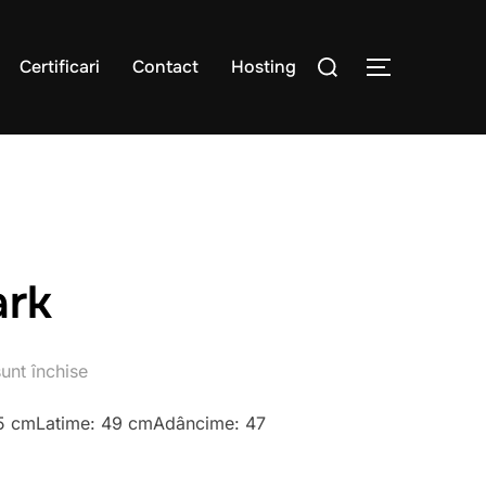
Caută
Certificari
Contact
Hosting
COMUTĂ L
după:
ark
unt închise
125 cmLatime: 49 cmAdâncime: 47