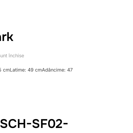
ark
unt închise
125 cmLatime: 49 cmAdâncime: 47
 SCH-SF02-