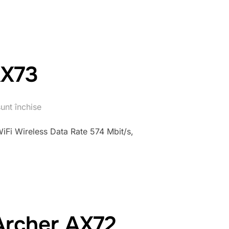
AX73
unt închise
iFi Wireless Data Rate 574 Mbit/s,
Archer AX72