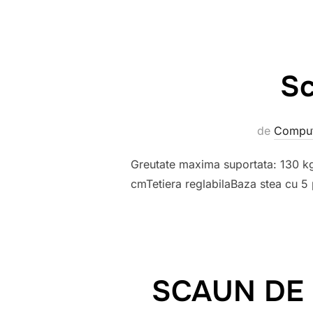
Sc
de
Comput
Greutate maxima suportata: 130 k
cmTetiera reglabilaBaza stea cu 5 
SCAUN DE 