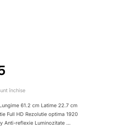
RT ROUTER DUAL-BAND R32”
5
unt închise
Lungime 61.2 cm Latime 22.7 cm
ie Full HD Rezolutie optima 1920
y Anti-reflexie Luminozitate …