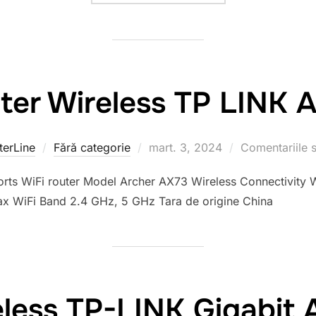
ter Wireless TP LINK 
erLine
Fără categorie
Publicat
mart. 3, 2024
Comentariile s
pe
rts WiFi router Model Archer AX73 Wireless Connectivity W
ax WiFi Band 2.4 GHz, 5 GHz Tara de origine China
eless TP-LINK Gigabit 