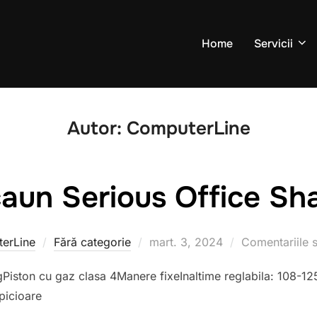
Home
Servicii
Autor:
ComputerLine
aun Serious Office Sh
erLine
Fără categorie
Publicat
mart. 3, 2024
Comentariile s
pe
gPiston cu gaz clasa 4Manere fixeInaltime reglabila: 108-
picioare