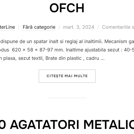
OFCH
erLine
Fără categorie
Publicat
mart. 3, 2024
Comentariile s
pe
spune de un spatar inalt si reglaj al inaltimii. Mecanism ga
produs 620 x 58 x 87-97 mm. Inaltime ajustabila sezut : 4
plasa, sezut textil, Brate din plastic , cadru …
CITEȘTE MAI MULTE
„SCAUN DE BIROU ME
10 AGATATORI METAL