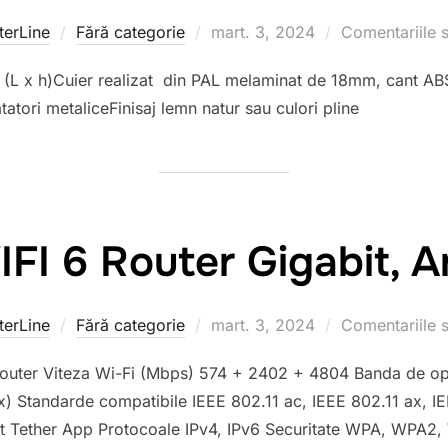
erLine
Fără categorie
Publicat
mart. 3, 2024
Comentariile s
pe
L x h)Cuier realizat din PAL melaminat de 18mm, cant ABS
atori metaliceFinisaj lemn natur sau culori pline
FI 6 Router Gigabit, 
erLine
Fără categorie
Publicat
mart. 3, 2024
Comentariile s
pe
 Router Viteza Wi-Fi (Mbps) 574 + 2402 + 4804 Banda de op
) Standarde compatibile IEEE 802.11 ac, IEEE 802.11 ax, IE
t Tether App Protocoale IPv4, IPv6 Securitate WPA, WPA