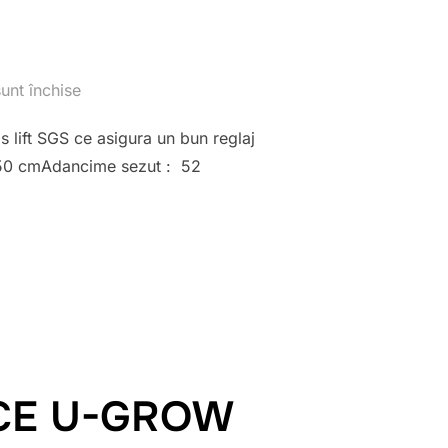
unt închise
s lift SGS ce asigura un bun reglaj
0-50 cmAdancime sezut : 52
SH U-GROW SCH-SF02-OFCH”
ICE U-GROW