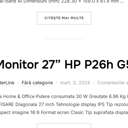
l-band AI Dimensiuni (mm) 228.30 x 159.0 x 61.9 mm …
CITEȘTE MAI MULTE
„D-LINK AX3200 SMA
Monitor 27” HP P26h G
erLine
Fără categorie
Publicat
mart. 3, 2024
Comentariile s
pe
ome & Office Putere consumata 30 W Greutate 6.96 Kg 
ISARE Diagonala 27 inch Tehnologie display IPS Tip rezolut
pect imagine 16:9 Format ecran Clasic Tip suprafata displa