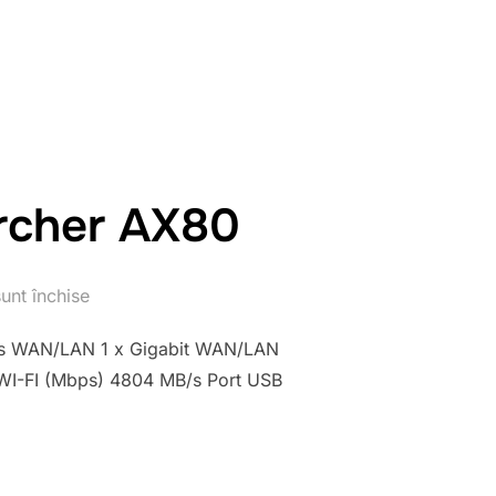
ER GIGABIT, ARCHER AX95”
Archer AX80
unt închise
bps WAN/LAN 1 x Gigabit WAN/LAN
r WI-FI (Mbps) 4804 MB/s Port USB
ER GIGABIT, ARCHER AX80”