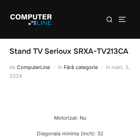
Stand TV Serioux SRXA-TV213CA
de
ComputerLine
în
Fără categorie
în
mart. 3,
2024
Motorizat: Nu
Diagonala minima (inch): 32