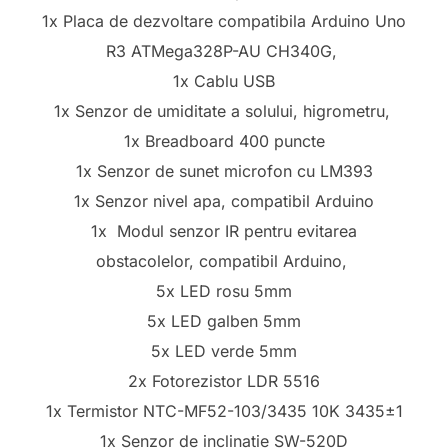
1x Placa de dezvoltare compatibila Arduino Uno
R3 ATMega328P-AU CH340G,
1x Cablu USB
1x Senzor de umiditate a solului, higrometru,
1x Breadboard 400 puncte
1x Senzor de sunet microfon cu LM393
1x Senzor nivel apa, compatibil Arduino
1x Modul senzor IR pentru evitarea
obstacolelor, compatibil Arduino,
5x LED rosu 5mm
5x LED galben 5mm
5x LED verde 5mm
2x Fotorezistor LDR 5516
1x Termistor NTC-MF52-103/3435 10K 3435±1
1x Senzor de inclinatie SW-520D