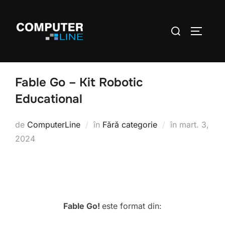
Fable Go – Kit Robotic
Educational
de
ComputerLine
în
Fără categorie
în
mart. 3,
2024
Fable Go!
este format din: